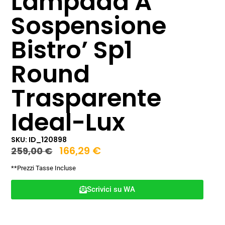
Lampada A
Sospensione
Bistro’ Sp1
Round
Trasparente
Ideal-Lux
SKU: ID_120898
166,29
€
259,00
€
**Prezzi Tasse Incluse
Scrivici su WA