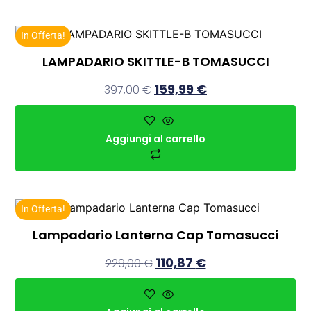
In Offerta!
LAMPADARIO SKITTLE-B TOMASUCCI
159,99
€
397,00
€
Aggiungi al carrello
In Offerta!
Lampadario Lanterna Cap Tomasucci
110,87
€
229,00
€