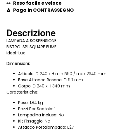
Reso facile e veloce
Paga in CONTRASSEGNO
Descrizione
LAMPADA A SOSPENSIONE
BISTRO’ SP1 SQUARE FUME’
Ideal-Lux
Dimensioni:
Articolo:
D 240 x H min 590 / max 2340 mm
Base Attacco Rosone:
D 90 mm
Corpo:
D 240 x H 340 mm
Caratteristiche:
Peso:
1,84 kg
Pezzi Per Scatola:
1
Lampadina Inclusa:
No
Kit Fissaggio:
No
Attacco Portalampada:
E27