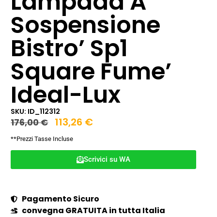
Lampada A
Sospensione
Bistro’ Sp1
Square Fume’
Ideal-Lux
SKU: ID_112312
113,26
€
176,00
€
**Prezzi Tasse Incluse
Scrivici su WA
Pagamento Sicuro
convegna GRATUITA in tutta Italia