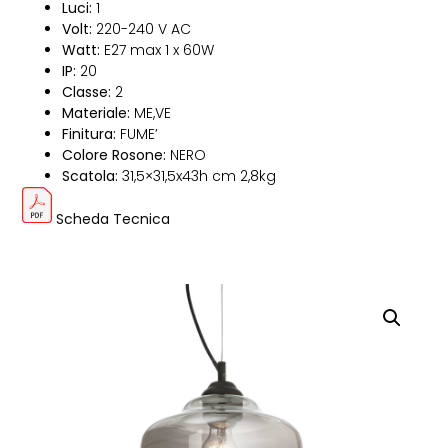
Luci:
1
Volt:
220-240 V AC
Watt:
E27 max 1 x 60W
IP:
20
Classe:
2
Materiale:
ME,VE
Finitura:
FUME’
Colore Rosone:
NERO
Scatola:
31,5×31,5x43h cm 2,8kg
Scheda Tecnica