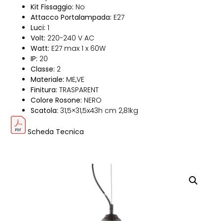
Kit Fissaggio:
No
Attacco Portalampada:
E27
Luci:
1
Volt:
220-240 V AC
Watt:
E27 max 1 x 60W
IP:
20
Classe:
2
Materiale:
ME,VE
Finitura:
TRASPARENT
Colore Rosone:
NERO
Scatola:
31,5×31,5x43h cm 2,81kg
Scheda Tecnica