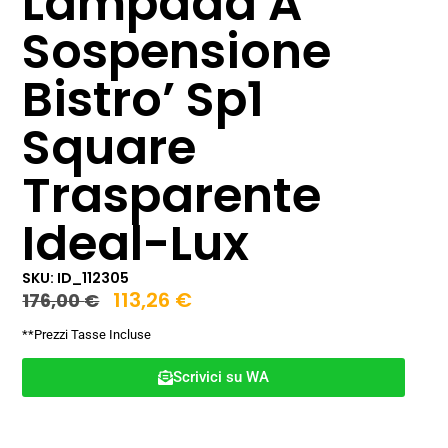
Lampada A
Sospensione
Bistro’ Sp1
Square
Trasparente
Ideal-Lux
SKU: ID_112305
113,26
€
176,00
€
**Prezzi Tasse Incluse
Scrivici su WA