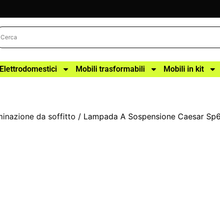
Elettrodomestici
Mobili trasformabili
Mobili in kit
uminazione da soffitto
/ Lampada A Sospensione Caesar Sp6