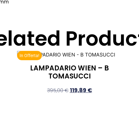
0 mm
elated Produc
In Offerta!
LAMPADARIO WIEN – B
TOMASUCCI
119,89
€
395,00
€