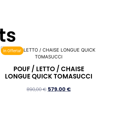
ts
In Offerta!
POUF / LETTO / CHAISE
LONGUE QUICK TOMASUCCI
579,00
€
890,00
€