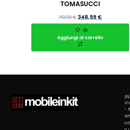
TOMASUCCI
348,59
€
719,00
€
Aggiungi al carrello
I
Vi
- 
Wh
in
P.