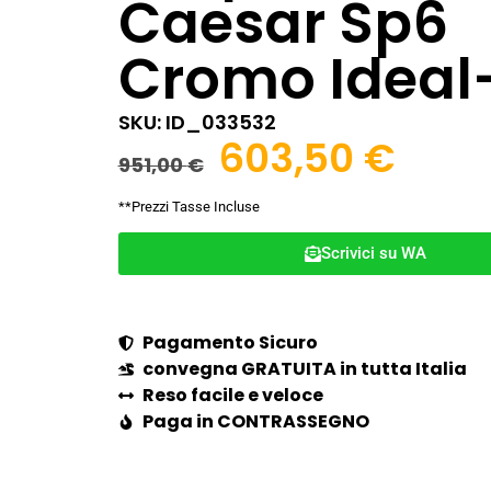
Caesar Sp6
Cromo Ideal
SKU: ID_033532
603,50
€
951,00
€
**Prezzi Tasse Incluse
Scrivici su WA
Pagamento Sicuro
convegna GRATUITA in tutta Italia
Reso facile e veloce
Paga in CONTRASSEGNO