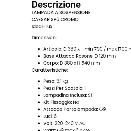
Descrizione
LAMPADA A SOSPENSIONE
CAESAR SP6 CROMO
Ideal-Lux
Dimensioni:
Articolo:
D 380 x H min 790 / max 1700
Base Attacco Rosone:
D 120 mm
Corpo:
D 380 x H 540 mm
Caratteristiche:
Peso:
5,1 kg
Pezzi Per Scatola:
1
Lampadina Inclusa:
Sì
Kit Fissaggio:
No
Attacco Portalampada:
G9
Luci:
6
Volt:
220-240 V AC
Watt:
G9 max 6 x 4W