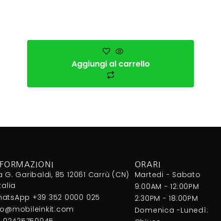
Aggiungi al carrello
NFORMAZIONI
ORARI
a G. Garibaldi, 85 12061 Carrù (CN)
Martedi - Sabato
Italia
9:00AM - 12:00PM
atsApp +39 352 0000 025
2:30PM - 18:00PM
fo@mobileinkit.com
Domenica -Lunedì:
I. 02425750045