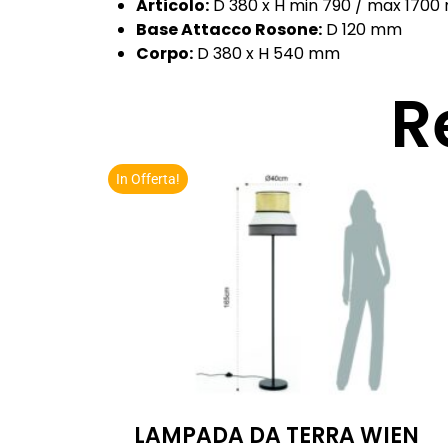
Articolo:
D 380 x H min 790 / max 170
Base Attacco Rosone:
D 120 mm
Corpo:
D 380 x H 540 mm
R
In Offerta!
LAMPADA DA TERRA WIEN