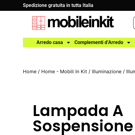
Spedizione gratuita in tutta Italia
Arredo casa
Complementi d’Arredo
Home
/
Home - Mobili In Kit
/
Illuminazione
/
Ill
Lampada A
Sospensione