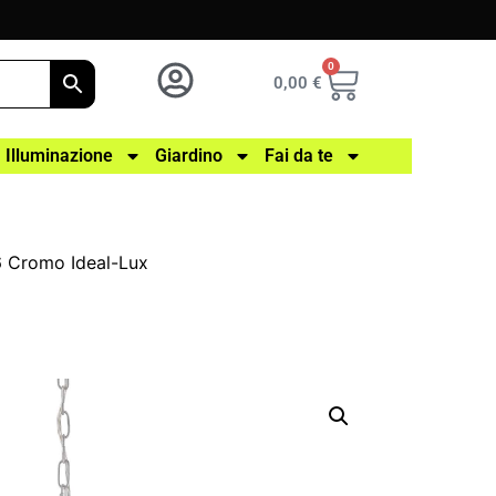
0
0,00
€
Illuminazione
Giardino
Fai da te
 Cromo Ideal-Lux