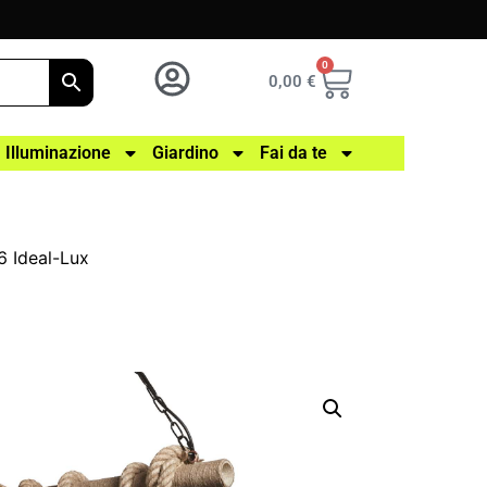
0
0,00
€
Illuminazione
Giardino
Fai da te
 Ideal-Lux