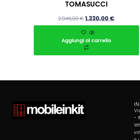
TOMASUCCI
1.330,00
€
2.045,00
€
Aggiungi al carrello
I
Vi
- 
Wh
in
P.