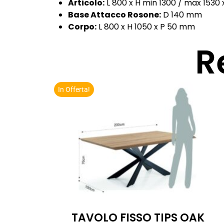
Articolo:
L 800 x H min 1300 / max 1530
Base Attacco Rosone:
D 140 mm
Corpo:
L 800 x H 1050 x P 50 mm
R
In Offerta!
TAVOLO FISSO TIPS OAK