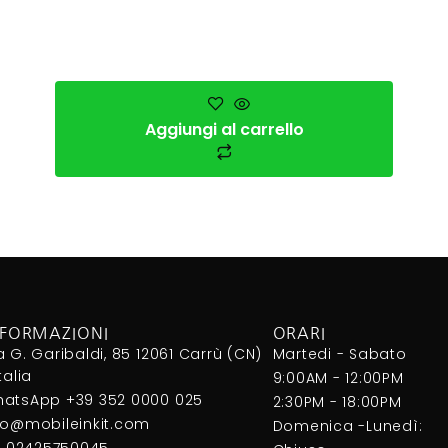
Aggiungi al carrello
NFORMAZIONI
ORARI
a G. Garibaldi, 85 12061 Carrù (CN)
Martedi - Sabato
Italia
9:00AM - 12:00PM
atsApp +39 352 0000 025
2:30PM - 18:00PM
fo@mobileinkit.com
Domenica -Lunedì:
I. 02425750045