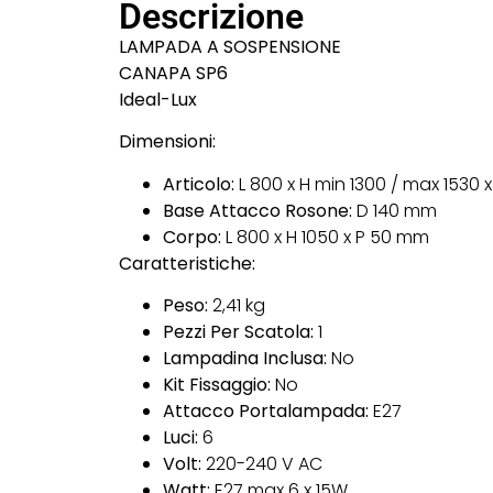
Descrizione
LAMPADA A SOSPENSIONE
CANAPA SP6
Ideal-Lux
Dimensioni:
Articolo:
L 800 x H min 1300 / max 1530 
Base Attacco Rosone:
D 140 mm
Corpo:
L 800 x H 1050 x P 50 mm
Caratteristiche:
Peso:
2,41 kg
Pezzi Per Scatola:
1
Lampadina Inclusa:
No
Kit Fissaggio:
No
Attacco Portalampada:
E27
Luci:
6
Volt:
220-240 V AC
Watt:
E27 max 6 x 15W