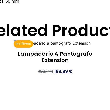
 x P 50 mm
elated Produc
In Offerta!
Lampadario A Pantografo
Extension
169,99
€
351,00
€