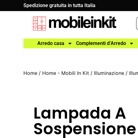
Spedizione gratuita in tutta Italia
Arredo casa
Complementi d’Arredo
Home
/
Home - Mobili In Kit
/
Illuminazione
/
Ill
Lampada A
Sospensione