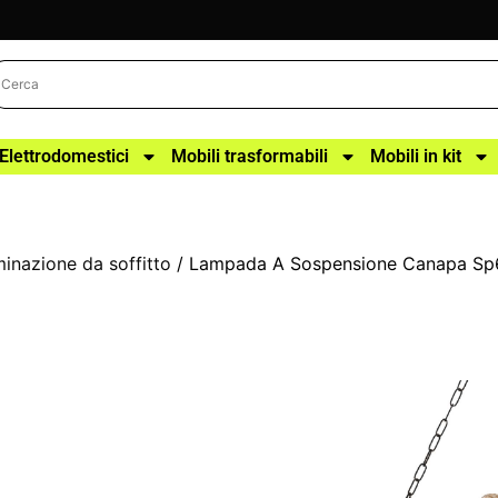
Elettrodomestici
Mobili trasformabili
Mobili in kit
uminazione da soffitto
/ Lampada A Sospensione Canapa Sp6