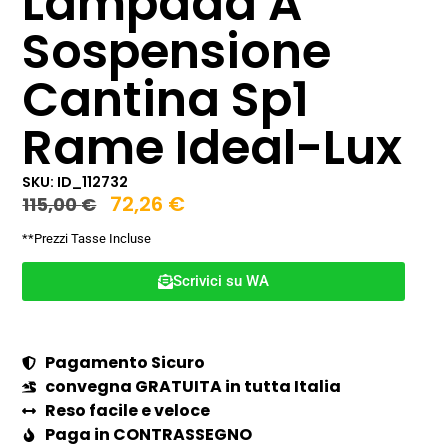
Lampada A
Sospensione
Cantina Sp1
Rame Ideal-Lux
SKU: ID_112732
72,26
€
115,00
€
**Prezzi Tasse Incluse
Scrivici su WA
Pagamento Sicuro
convegna GRATUITA in tutta Italia
Reso facile e veloce
Paga in CONTRASSEGNO