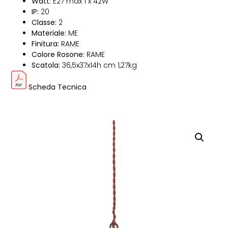
Watt:
E27 max 1 x 42W
IP:
20
Classe:
2
Materiale:
ME
Finitura:
RAME
Colore Rosone:
RAME
Scatola:
36,5x37x14h cm 1,27kg
Scheda Tecnica