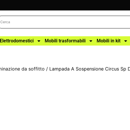
Elettrodomestici
Mobili trasformabili
Mobili in kit
uminazione da soffitto
/ Lampada A Sospensione Circus Sp D