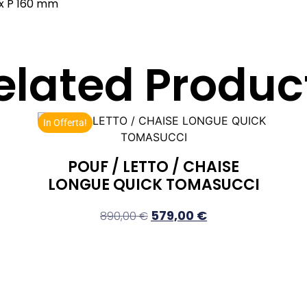
 x P 160 mm
elated Produc
In Offerta!
POUF / LETTO / CHAISE
LONGUE QUICK TOMASUCCI
579,00
€
890,00
€