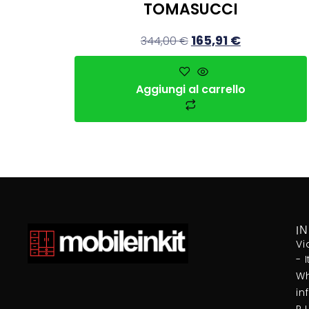
TOMASUCCI
165,91
€
344,00
€
Aggiungi al carrello
I
Vi
- 
Wh
in
P.