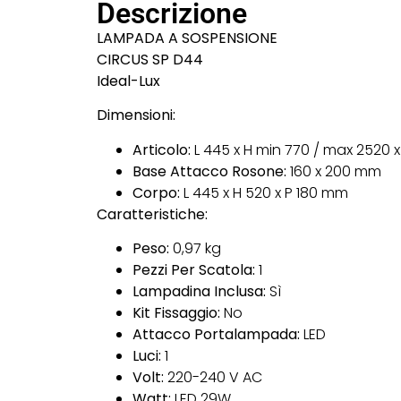
Descrizione
LAMPADA A SOSPENSIONE
CIRCUS SP D44
Ideal-Lux
Dimensioni:
Articolo:
L 445 x H min 770 / max 2520 
Base Attacco Rosone:
160 x 200 mm
Corpo:
L 445 x H 520 x P 180 mm
Caratteristiche:
Peso:
0,97 kg
Pezzi Per Scatola:
1
Lampadina Inclusa:
Sì
Kit Fissaggio:
No
Attacco Portalampada:
LED
Luci:
1
Volt:
220-240 V AC
Watt:
LED 29W