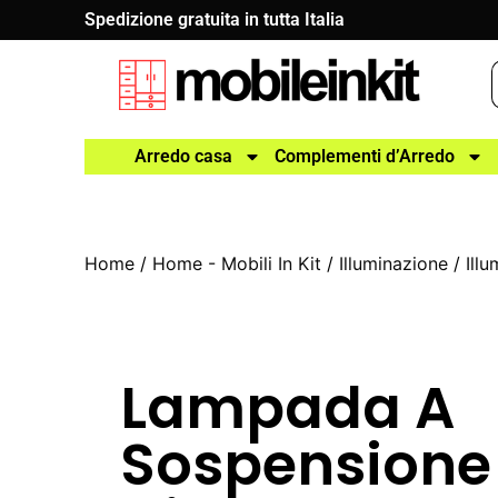
Spedizione gratuita in tutta Italia
Arredo casa
Complementi d’Arredo
Home
/
Home - Mobili In Kit
/
Illuminazione
/
Ill
Lampada A
Sospensione