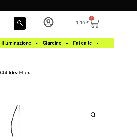
0
0,00
€
Illuminazione
Giardino
Fai da te
44 Ideal-Lux