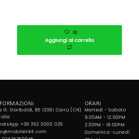
Aggiungi al carrello
NFORMAZIONI
ORARI
a G. Garibaldi, 85 12061 Carrù (CN)
Martedi - Sabato
Italia
9:00AM - 12:00PM
atsApp +39 352 0000 025
2:30PM - 18:00PM
fo@mobileinkit.com
Domenica -Lunedì:
I. 02425750045