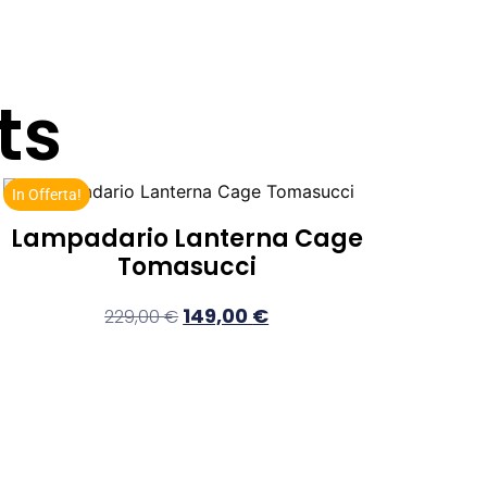
ts
In Offerta!
Lampadario Lanterna Cage
Tomasucci
149,00
€
229,00
€