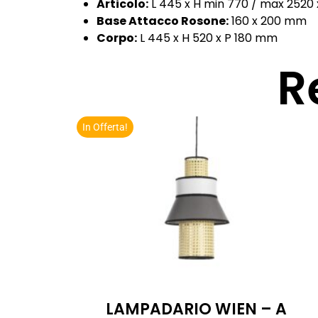
Articolo:
L 445 x H min 770 / max 2520
Base Attacco Rosone:
160 x 200 mm
Corpo:
L 445 x H 520 x P 180 mm
R
In Offerta!
LAMPADARIO WIEN – A