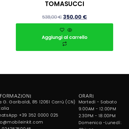
TOMASUCCI
350,00
€
538,00
€
Aggiungi al carrello
NFORMAZIONI
ORARI
a G. Garibaldi, 85 12061 Carrù (CN)
Martedi - Sabato
Italia
9:00AM - 12:00PM
atsApp +39 352 0000 025
2:30PM - 18:00PM
fo@mobileinkit.com
Domenica -Lunedì:
I. 02425750045