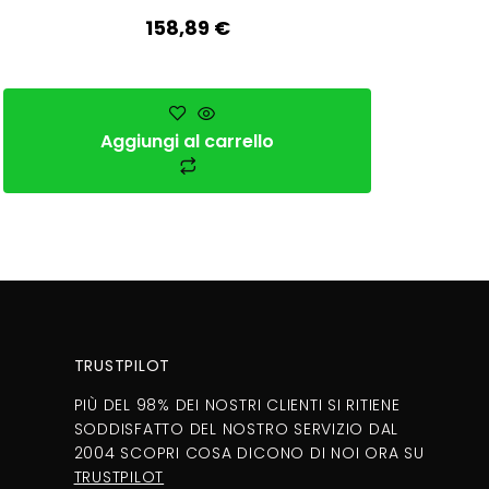
158,89
€
Aggiungi al carrello
TRUSTPILOT
PIÙ DEL 98% DEI NOSTRI CLIENTI SI RITIENE
SODDISFATTO DEL NOSTRO SERVIZIO DAL
2004 SCOPRI COSA DICONO DI NOI ORA SU
TRUSTPILOT