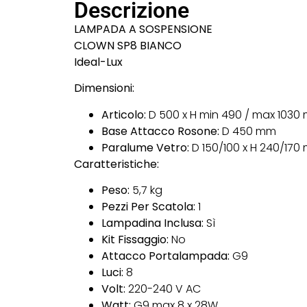
Descrizione
LAMPADA A SOSPENSIONE
CLOWN SP8 BIANCO
Ideal-Lux
Dimensioni:
Articolo:
D 500 x H min 490 / max 1030
Base Attacco Rosone:
D 450 mm
Paralume Vetro:
D 150/100 x H 240/170
Caratteristiche:
Peso:
5,7 kg
Pezzi Per Scatola:
1
Lampadina Inclusa:
Sì
Kit Fissaggio:
No
Attacco Portalampada:
G9
Luci:
8
Volt:
220-240 V AC
Watt:
G9 max 8 x 28W