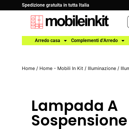
Spedizione gratuita in tutta Italia
Arredo casa
Complementi d’Arredo
Home
/
Home - Mobili In Kit
/
Illuminazione
/
Ill
Lampada A
Sospensione