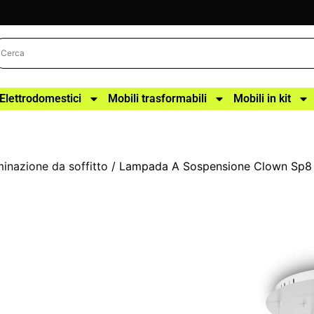
Elettrodomestici
Mobili trasformabili
Mobili in kit
uminazione da soffitto
/ Lampada A Sospensione Clown Sp8 