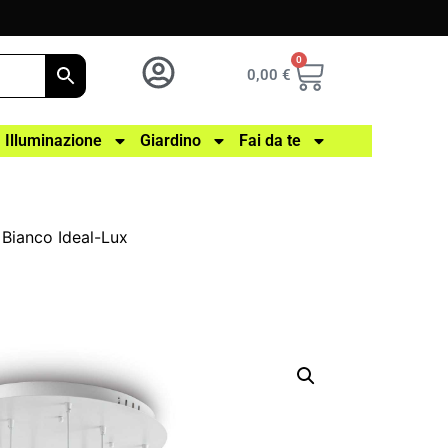
0
0,00
€
Illuminazione
Giardino
Fai da te
Bianco Ideal-Lux