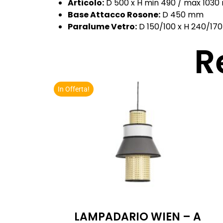
Articolo:
D 500 x H min 490 / max 103
Base Attacco Rosone:
D 450 mm
Paralume Vetro:
D 150/100 x H 240/1
R
In Offerta!
LAMPADARIO WIEN – A