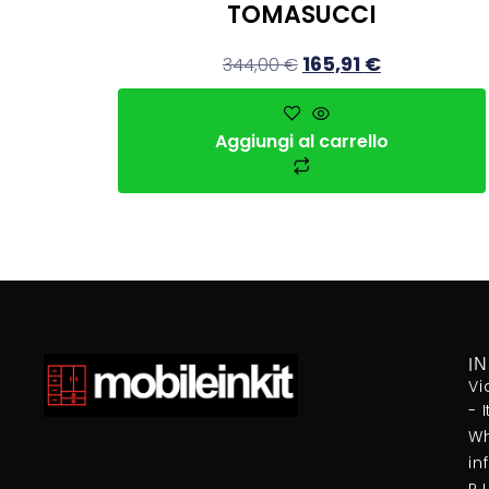
TOMASUCCI
165,91
€
344,00
€
Aggiungi al carrello
I
Vi
- 
Wh
in
P.