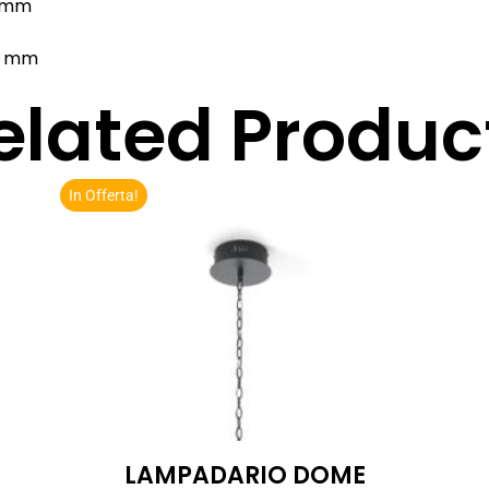
0 mm
70 mm
elated Produc
In Offerta!
LAMPADARIO DOME