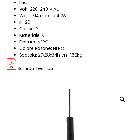
Luci:
1
Volt:
220-240 V AC
Watt:
E14 max 1 x 40W
IP:
20
Classe:
2
Materiale:
VE
Finitura:
NERO
Colore Rosone:
NERO
Scatola:
27x28x34h cm 1,52kg
Scheda Tecnica