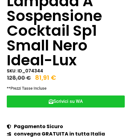
Lampada A
Sospensione
Cocktail Sp1
Small Nero
Ideal-Lux
SKU: ID_074344
81,91
€
128,00
€
**Prezzi Tasse Incluse
Scrivici su WA
Pagamento Sicuro
convegna GRATUITA in tutta Italia