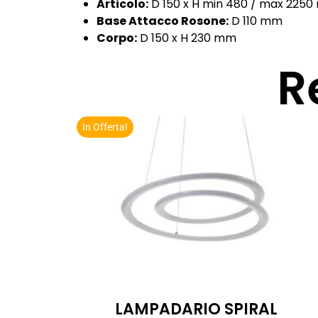
Articolo:
D 150 x H min 480 / max 225
Base Attacco Rosone:
D 110 mm
Corpo:
D 150 x H 230 mm
R
In Offerta!
LAMPADARIO SPIRAL