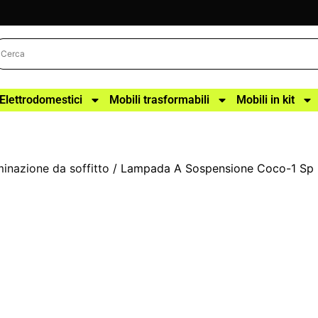
Elettrodomestici
Mobili trasformabili
Mobili in kit
uminazione da soffitto
/ Lampada A Sospensione Coco-1 Sp 