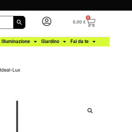
0
0,00
€
Illuminazione
Giardino
Fai da te
Ideal-Lux