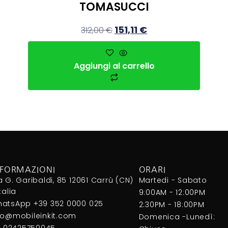
TOMASUCCI
151,11
€
312,00
€
Aggiungi al carrello
NFORMAZIONI
ORARI
a G. Garibaldi, 85 12061 Carrù (CN)
Martedi - Sabato
Italia
9:00AM - 12:00PM
atsApp +39 352 0000 025
2:30PM - 18:00PM
fo@mobileinkit.com
Domenica -Lunedì:
I. 02425750045