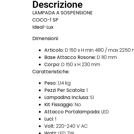
Descrizione
LAMPADA A SOSPENSIONE
COCO-1 SP
Ideal-Lux
Dimensioni:
Articolo:
D 150 x H min 480 / max 2250
Base Attacco Rosone:
D 110 mm
Corpo:
D 150 x H 230 mm
Caratteristiche:
Peso:
1,14 kg
Pezzi Per Scatola:
1
Lampadina Inclusa:
Sì
Kit Fissaggio:
No
Attacco Portalampada:
LED
Luci:
1
Volt:
220-240 V AC
Watt:
LED 7W