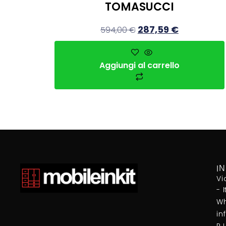
TOMASUCCI
287,59
€
594,00
€
Aggiungi al carrello
I
Vi
- 
Wh
in
P.