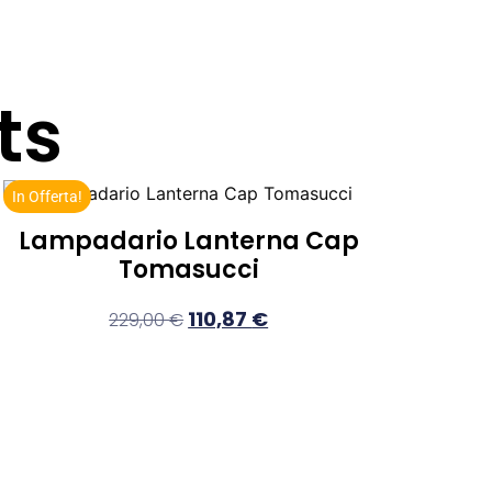
ts
In Offerta!
Lampadario Lanterna Cap
Tomasucci
110,87
€
229,00
€