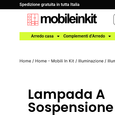
Spedizione gratuita in tutta Italia
Arredo casa
Complementi d’Arredo
Home
/
Home - Mobili In Kit
/
Illuminazione
/
Ill
Lampada A
Sospensione