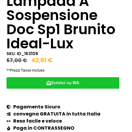
Lampada A
Sospensione
Doc Sp1 Brunito
Ideal-Lux
SKU: ID_163109
42,91
€
67,00
€
**Prezzi Tasse Incluse
Scrivici su WA
Pagamento Sicuro
convegna GRATUITA in tutta Italia
Reso facile e veloce
Paga in CONTRASSEGNO