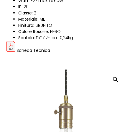
Watt:
E27 max 1 x 60W
IP:
20
Classe:
2
Materiale:
ME
Finitura:
BRUNITO
Colore Rosone:
NERO
Scatola:
11x11x12h cm 0,24kg
Scheda Tecnica