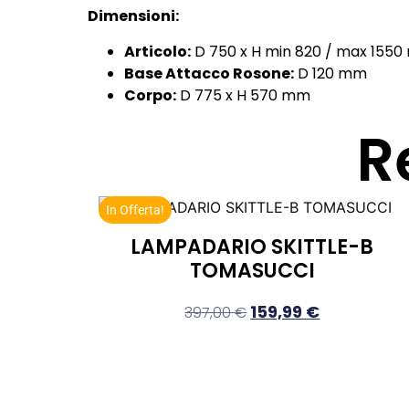
Dimensioni:
Articolo:
D 750 x H min 820 / max 155
Base Attacco Rosone:
D 120 mm
Corpo:
D 775 x H 570 mm
R
In Offerta!
LAMPADARIO SKITTLE-B
TOMASUCCI
159,99
€
397,00
€