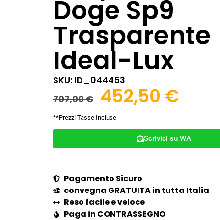
Doge Sp9
Trasparente
Ideal-Lux
SKU: ID_044453
452,50
€
707,00
€
**Prezzi Tasse Incluse
Scrivici su WA
Pagamento Sicuro
convegna GRATUITA in tutta Italia
Reso facile e veloce
Paga in CONTRASSEGNO