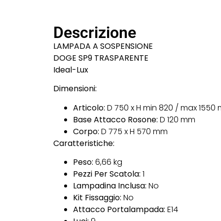
Descrizione
LAMPADA A SOSPENSIONE
DOGE SP9 TRASPARENTE
Ideal-Lux
Dimensioni:
Articolo:
D 750 x H min 820 / max 1550
Base Attacco Rosone:
D 120 mm
Corpo:
D 775 x H 570 mm
Caratteristiche:
Peso:
6,66 kg
Pezzi Per Scatola:
1
Lampadina Inclusa:
No
Kit Fissaggio:
No
Attacco Portalampada:
E14