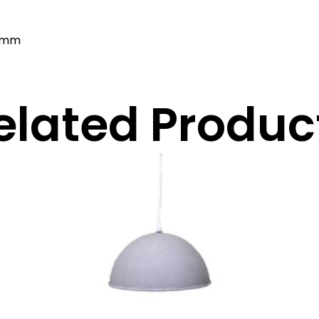
0 mm
elated Produc