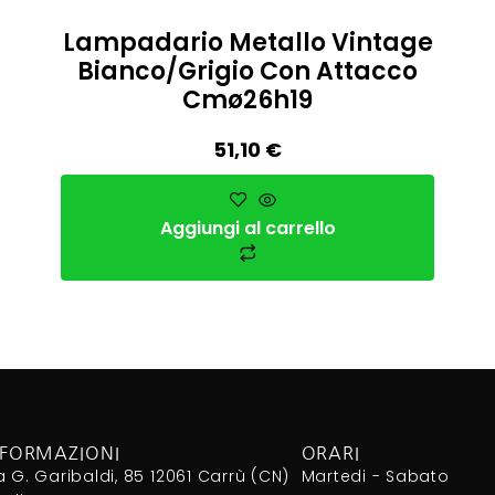
Lampadario Metallo Vintage
Bianco/grigio Con Attacco
Cmø26h19
51,10
€
Aggiungi al carrello
NFORMAZIONI
ORARI
a G. Garibaldi, 85 12061 Carrù (CN)
Martedi - Sabato