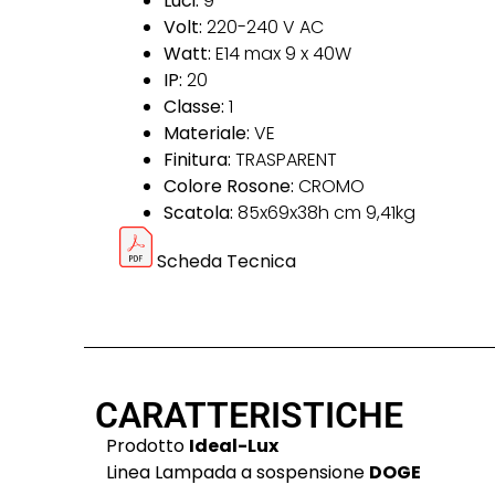
Luci:
9
Volt:
220-240 V AC
Watt:
E14 max 9 x 40W
IP:
20
Classe:
1
Materiale:
VE
Finitura:
TRASPARENT
Colore Rosone:
CROMO
Scatola:
85x69x38h cm 9,41kg
Scheda Tecnica
CARATTERISTICHE
Prodotto
Ideal-Lux
Linea Lampada a sospensione
DOGE