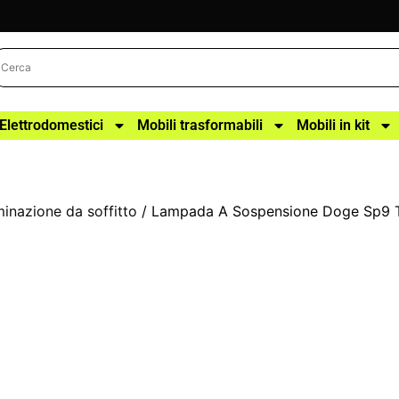
Elettrodomestici
Mobili trasformabili
Mobili in kit
uminazione da soffitto
/ Lampada A Sospensione Doge Sp9 T