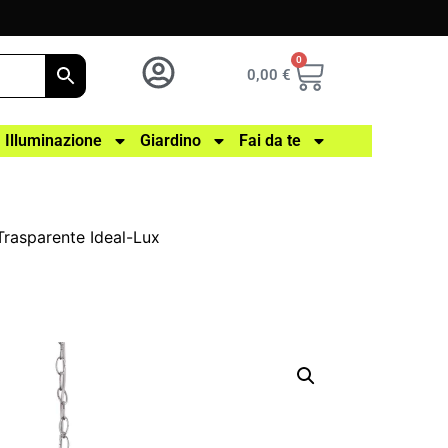
0
0,00
€
Illuminazione
Giardino
Fai da te
rasparente Ideal-Lux