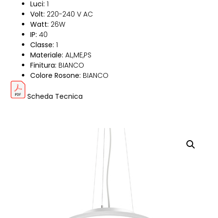
Luci:
1
Volt:
220-240 V AC
Watt:
26W
IP:
40
Classe:
1
Materiale:
AL,ME,PS
Finitura:
BIANCO
Colore Rosone:
BIANCO
Scheda Tecnica