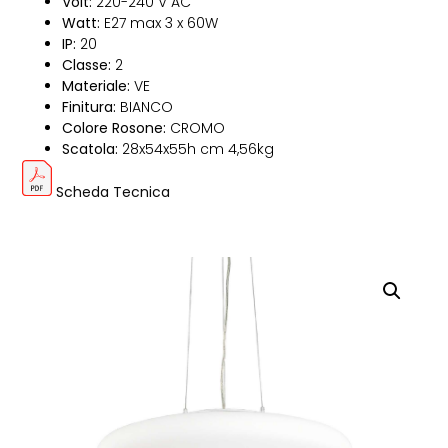
Volt:
220-240 V AC
Watt:
E27 max 3 x 60W
IP:
20
Classe:
2
Materiale:
VE
Finitura:
BIANCO
Colore Rosone:
CROMO
Scatola:
28x54x55h cm 4,56kg
Scheda Tecnica