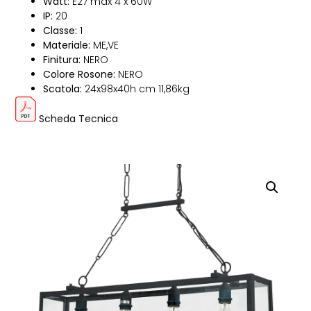
Watt:
E27 max 4 x 60W
IP:
20
Classe:
1
Materiale:
ME,VE
Finitura:
NERO
Colore Rosone:
NERO
Scatola:
24x98x40h cm 11,86kg
Scheda Tecnica