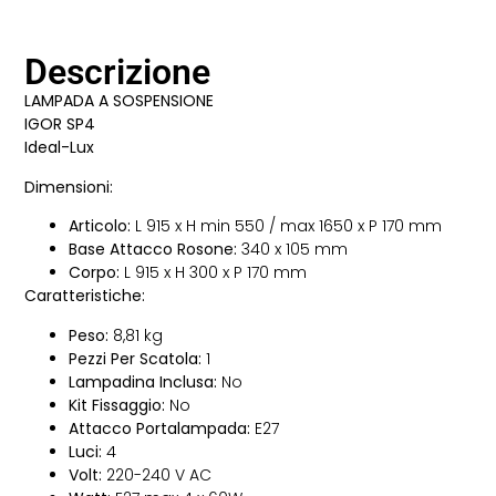
Descrizione
LAMPADA A SOSPENSIONE
IGOR SP4
Ideal-Lux
Dimensioni:
Articolo:
L 915 x H min 550 / max 1650 x P 170 mm
Base Attacco Rosone:
340 x 105 mm
Corpo:
L 915 x H 300 x P 170 mm
Caratteristiche:
Peso:
8,81 kg
Pezzi Per Scatola:
1
Lampadina Inclusa:
No
Kit Fissaggio:
No
Attacco Portalampada:
E27
Luci:
4
Volt:
220-240 V AC