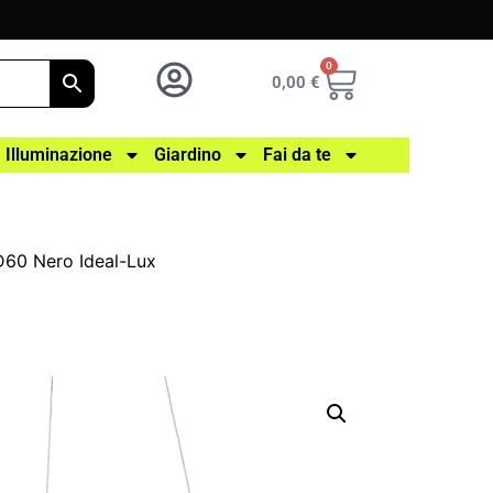
0
0,00
€
Illuminazione
Giardino
Fai da te
60 Nero Ideal-Lux