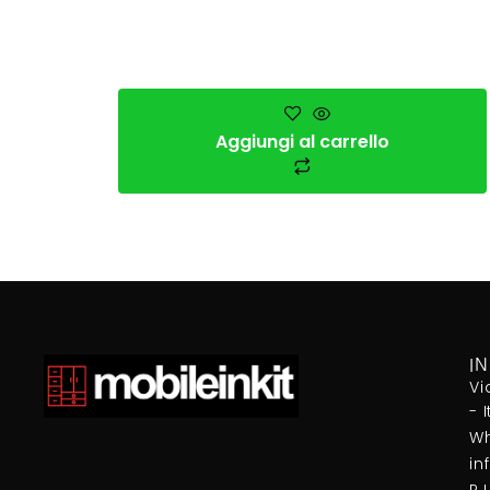
Aggiungi al carrello
I
Vi
- 
Wh
in
P.