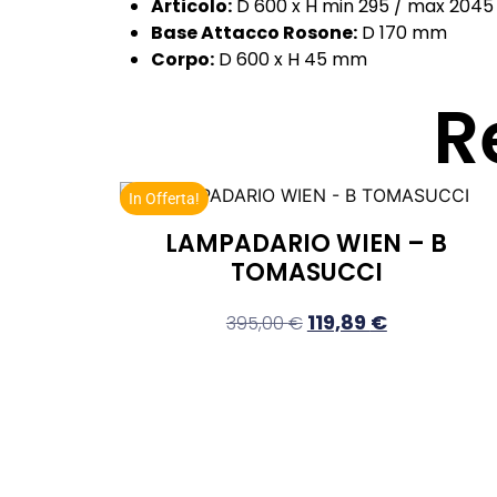
Articolo:
D 600 x H min 295 / max 204
Base Attacco Rosone:
D 170 mm
Corpo:
D 600 x H 45 mm
R
In Offerta!
LAMPADARIO WIEN – B
TOMASUCCI
119,89
€
395,00
€