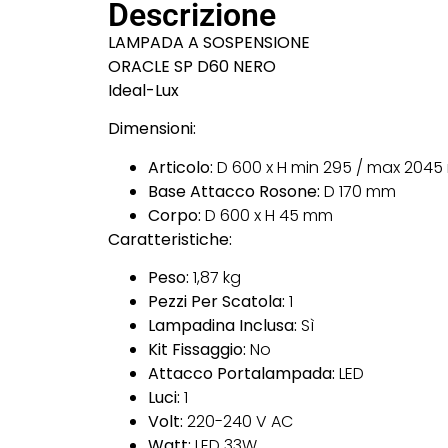
Descrizione
LAMPADA A SOSPENSIONE
ORACLE SP D60 NERO
Ideal-Lux
Dimensioni:
Articolo:
D 600 x H min 295 / max 204
Base Attacco Rosone:
D 170 mm
Corpo:
D 600 x H 45 mm
Caratteristiche:
Peso:
1,87 kg
Pezzi Per Scatola:
1
Lampadina Inclusa:
Sì
Kit Fissaggio:
No
Attacco Portalampada:
LED
Luci:
1
Volt:
220-240 V AC
Watt:
LED 33W