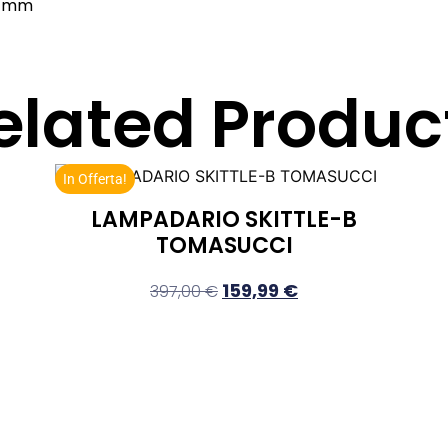
5 mm
elated Produc
In Offerta!
LAMPADARIO SKITTLE-B
TOMASUCCI
159,99
€
397,00
€