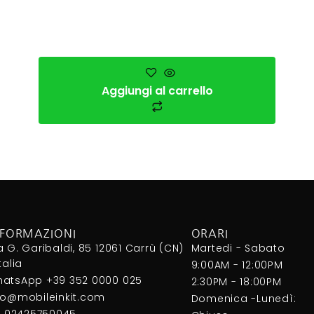
Aggiungi al carrello
NFORMAZIONI
ORARI
a G. Garibaldi, 85 12061 Carrù (CN)
Martedi - Sabato
Italia
9:00AM - 12:00PM
atsApp +39 352 0000 025
2:30PM - 18:00PM
fo@mobileinkit.com
Domenica -Lunedì:
I. 02425750045