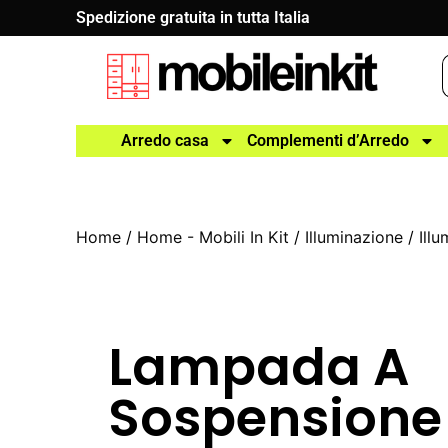
Spedizione gratuita in tutta Italia
Arredo casa
Complementi d’Arredo
Home
/
Home - Mobili In Kit
/
Illuminazione
/
Ill
Lampada A
Sospensione