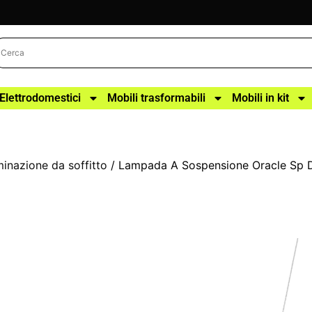
Elettrodomestici
Mobili trasformabili
Mobili in kit
uminazione da soffitto
/ Lampada A Sospensione Oracle Sp D