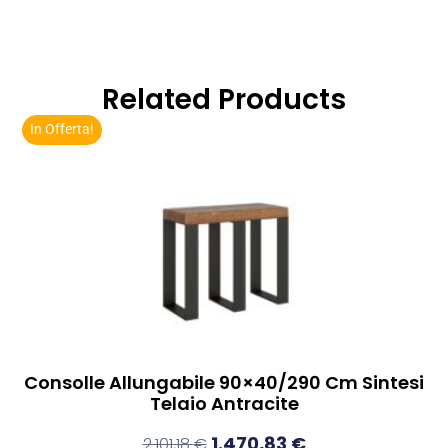
Related Products
In Offerta!
Consolle Allungabile 90×40/290 Cm Sintesi
Telaio Antracite
1.470,83
€
2.101,18
€