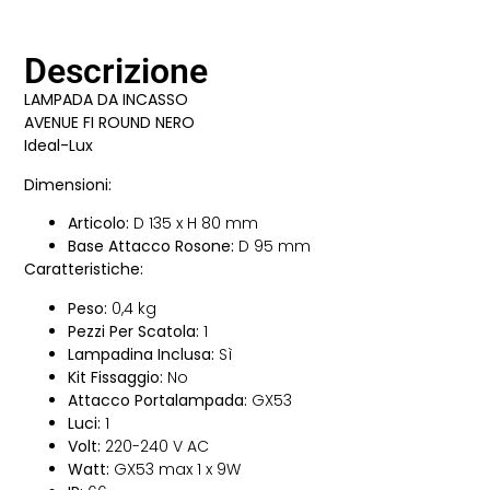
Descrizione
LAMPADA DA INCASSO
AVENUE FI ROUND NERO
Ideal-Lux
Dimensioni:
Articolo:
D 135 x H 80 mm
Base Attacco Rosone:
D 95 mm
Caratteristiche:
Peso:
0,4 kg
Pezzi Per Scatola:
1
Lampadina Inclusa:
Sì
Kit Fissaggio:
No
Attacco Portalampada:
GX53
Luci:
1
Volt:
220-240 V AC
Watt:
GX53 max 1 x 9W