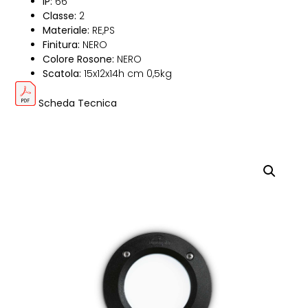
IP:
66
Classe:
2
Materiale:
RE,PS
Finitura:
NERO
Colore Rosone:
NERO
Scatola:
15x12x14h cm 0,5kg
Scheda Tecnica