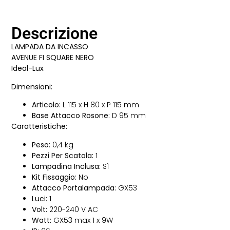
Descrizione
LAMPADA DA INCASSO
AVENUE FI SQUARE NERO
Ideal-Lux
Dimensioni:
Articolo:
L 115 x H 80 x P 115 mm
Base Attacco Rosone:
D 95 mm
Caratteristiche:
Peso:
0,4 kg
Pezzi Per Scatola:
1
Lampadina Inclusa:
Sì
Kit Fissaggio:
No
Attacco Portalampada:
GX53
Luci:
1
Volt:
220-240 V AC
Watt:
GX53 max 1 x 9W