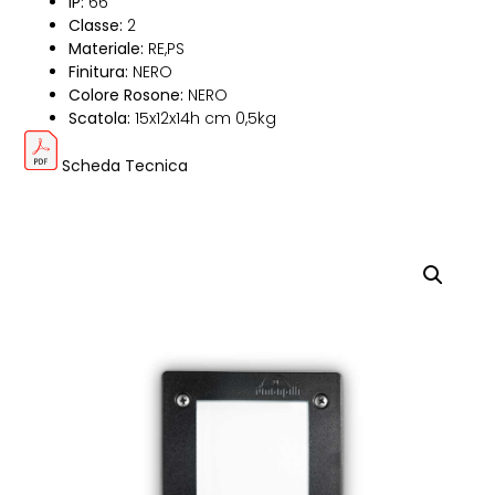
IP:
66
Classe:
2
Materiale:
RE,PS
Finitura:
NERO
Colore Rosone:
NERO
Scatola:
15x12x14h cm 0,5kg
Scheda Tecnica