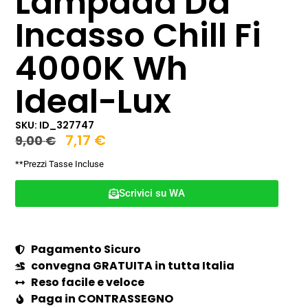
Lampada Da
Incasso Chill Fi
4000K Wh
Ideal-Lux
SKU: ID_327747
7,17
€
9,00
€
**Prezzi Tasse Incluse
Scrivici su WA
Pagamento Sicuro
convegna GRATUITA in tutta Italia
Reso facile e veloce
Paga in CONTRASSEGNO