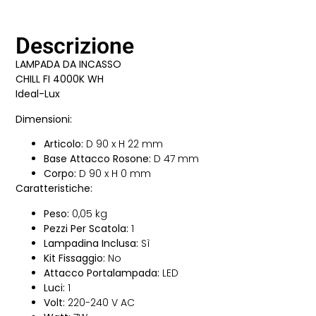
Descrizione
LAMPADA DA INCASSO
CHILL FI 4000K WH
Ideal-Lux
Dimensioni:
Articolo:
D 90 x H 22 mm
Base Attacco Rosone:
D 47 mm
Corpo:
D 90 x H 0 mm
Caratteristiche:
Peso:
0,05 kg
Pezzi Per Scatola:
1
Lampadina Inclusa:
Sì
Kit Fissaggio:
No
Attacco Portalampada:
LED
Luci:
1
Volt:
220-240 V AC