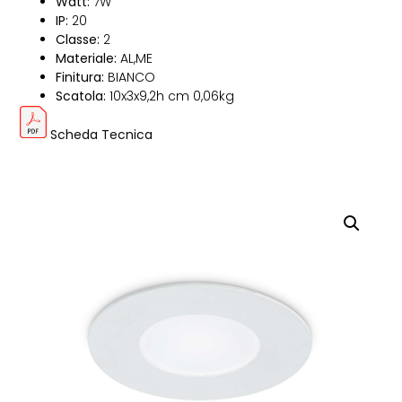
Watt:
7W
IP:
20
Classe:
2
Materiale:
AL,ME
Finitura:
BIANCO
Scatola:
10x3x9,2h cm 0,06kg
Scheda Tecnica