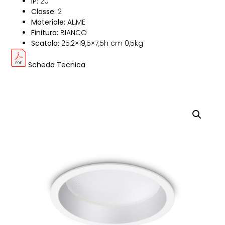
IP:
20
Classe:
2
Materiale:
AL,ME
Finitura:
BIANCO
Scatola:
25,2×19,5×7,5h cm 0,5kg
Scheda Tecnica