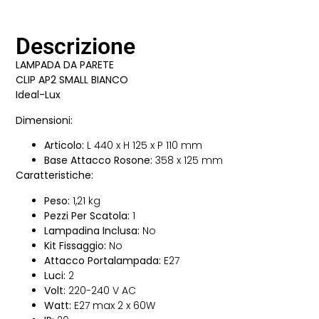
Descrizione
LAMPADA DA PARETE
CLIP AP2 SMALL BIANCO
Ideal-Lux
Dimensioni:
Articolo:
L 440 x H 125 x P 110 mm
Base Attacco Rosone:
358 x 125 mm
Caratteristiche:
Peso:
1,21 kg
Pezzi Per Scatola:
1
Lampadina Inclusa:
No
Kit Fissaggio:
No
Attacco Portalampada:
E27
Luci:
2
Volt:
220-240 V AC
Watt:
E27 max 2 x 60W