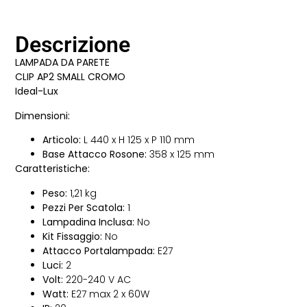
Descrizione
LAMPADA DA PARETE
CLIP AP2 SMALL CROMO
Ideal-Lux
Dimensioni:
Articolo:
L 440 x H 125 x P 110 mm
Base Attacco Rosone:
358 x 125 mm
Caratteristiche:
Peso:
1,21 kg
Pezzi Per Scatola:
1
Lampadina Inclusa:
No
Kit Fissaggio:
No
Attacco Portalampada:
E27
Luci:
2
Volt:
220-240 V AC
Watt:
E27 max 2 x 60W