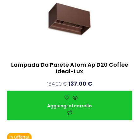
Lampada Da Parete Atom Ap D20 Coffee
Ideal-Lux
137,00
€
164,00
€
Aggiungi al carrello
In Offerta!