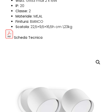
Watt:
GX53 max 2 x 15W
IP:
20
Classe:
2
Materiale:
ME,AL
Finitura:
BIANCO
Scatola:
22,5×9,5×16,5h cm 1,23kg
Scheda Tecnica