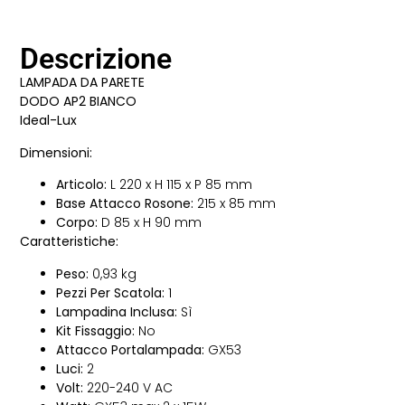
Descrizione
LAMPADA DA PARETE
DODO AP2 BIANCO
Ideal-Lux
Dimensioni:
Articolo:
L 220 x H 115 x P 85 mm
Base Attacco Rosone:
215 x 85 mm
Corpo:
D 85 x H 90 mm
Caratteristiche:
Peso:
0,93 kg
Pezzi Per Scatola:
1
Lampadina Inclusa:
Sì
Kit Fissaggio:
No
Attacco Portalampada:
GX53
Luci:
2
Volt:
220-240 V AC