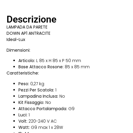
Descrizione
LAMPADA DA PARETE
DOWN AP1 ANTRACITE
Ideal-Lux
Dimensioni:
Articolo:
L 85 x H 85 x P 50 mm
Base Attacco Rosone:
85 x 85 mm
Caratteristiche:
Peso:
0,27 kg
Pezzi Per Scatola:
1
Lampadina Inclusa:
No
Kit Fissaggio:
No
Attacco Portalampada:
G9
Luci:
1
Volt:
220-240 V AC
Watt:
G9 max 1 x 28W