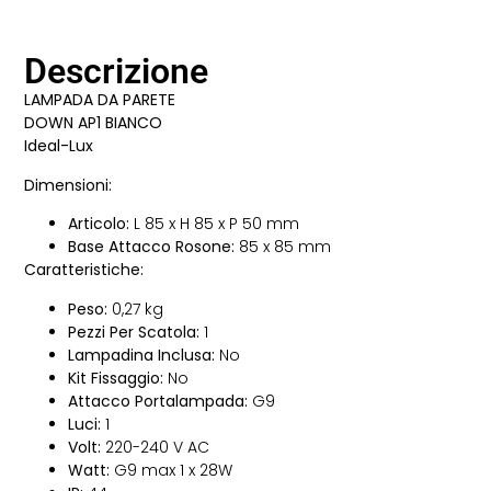
Descrizione
LAMPADA DA PARETE
DOWN AP1 BIANCO
Ideal-Lux
Dimensioni:
Articolo:
L 85 x H 85 x P 50 mm
Base Attacco Rosone:
85 x 85 mm
Caratteristiche:
Peso:
0,27 kg
Pezzi Per Scatola:
1
Lampadina Inclusa:
No
Kit Fissaggio:
No
Attacco Portalampada:
G9
Luci:
1
Volt:
220-240 V AC
Watt:
G9 max 1 x 28W