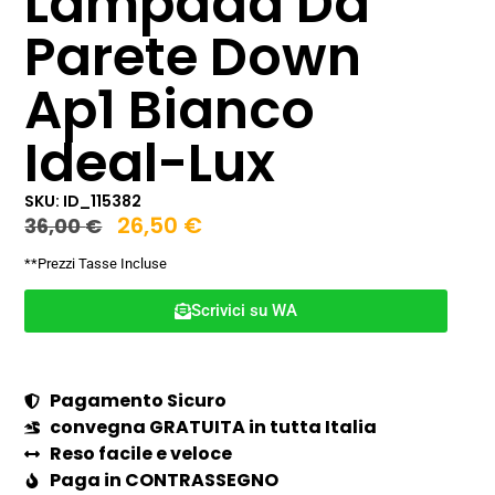
Lampada Da
Parete Down
Ap1 Bianco
Ideal-Lux
SKU: ID_115382
26,50
€
36,00
€
**Prezzi Tasse Incluse
Scrivici su WA
Pagamento Sicuro
convegna GRATUITA in tutta Italia
Reso facile e veloce
Paga in CONTRASSEGNO