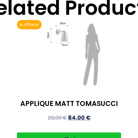
elated Produc
In Offerta!
APPLIQUE MATT TOMASUCCI
84,00
€
212,00
€