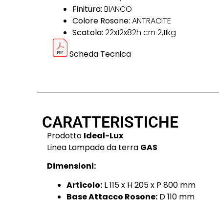
Finitura:
BIANCO
Colore Rosone:
ANTRACITE
Scatola:
22x12x82h cm 2,11kg
Scheda Tecnica
CARATTERISTICHE
Prodotto
Ideal-Lux
Linea Lampada da terra
GAS
Dimensioni:
Articolo:
L 115 x H 205 x P 800 mm
Base Attacco Rosone:
D 110 mm