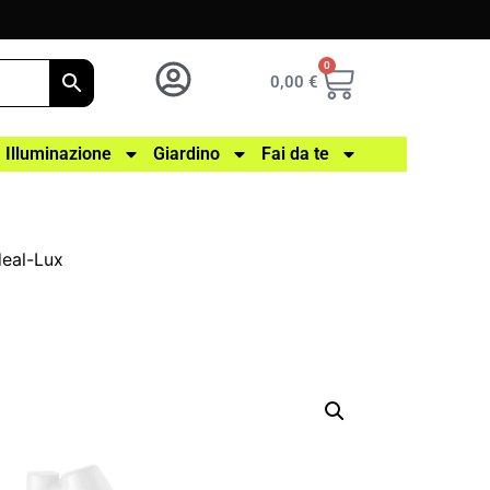
0
0,00
€
Illuminazione
Giardino
Fai da te
deal-Lux