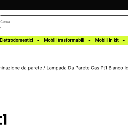
Elettrodomestici
Mobili trasformabili
Mobili in kit
uminazione da parete
/ Lampada Da Parete Gas Pt1 Bianco I
t1