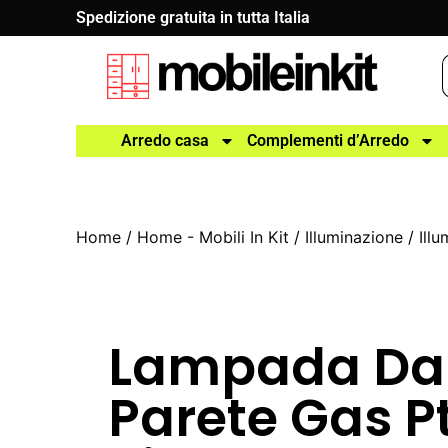
Spedizione gratuita in tutta Italia
Arredo casa
Complementi d’Arredo
Home
/
Home - Mobili In Kit
/
Illuminazione
/
Ill
Lampada Da
Parete Gas P