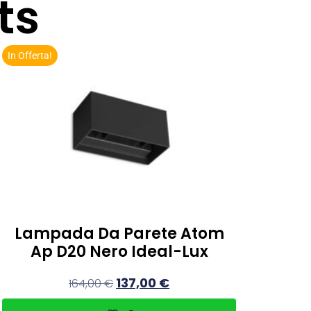
ts
In Offerta!
Lampada Da Parete Atom
Ap D20 Nero Ideal-Lux
137,00
€
164,00
€