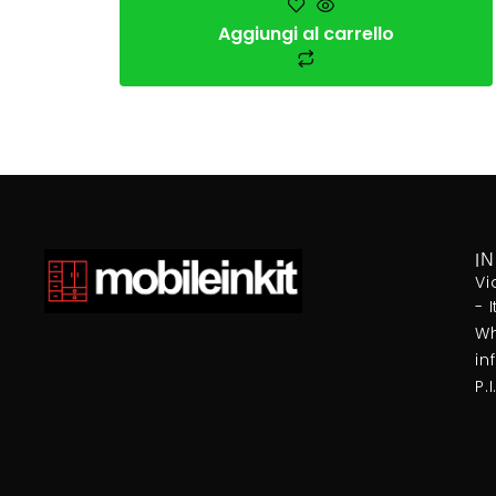
Aggiungi al carrello
I
Vi
- 
Wh
in
P.