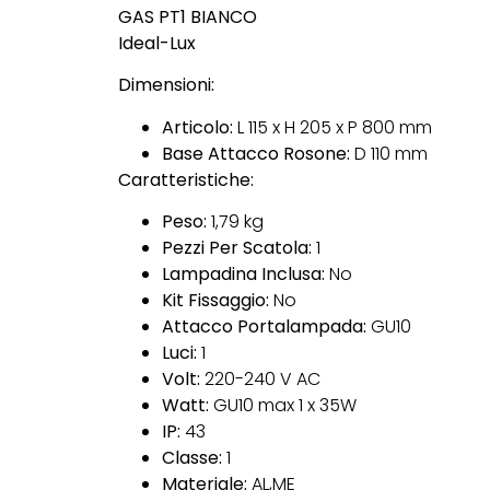
GAS PT1 BIANCO
Ideal-Lux
Dimensioni:
Articolo:
L 115 x H 205 x P 800 mm
Base Attacco Rosone:
D 110 mm
Caratteristiche:
Peso:
1,79 kg
Pezzi Per Scatola:
1
Lampadina Inclusa:
No
Kit Fissaggio:
No
Attacco Portalampada:
GU10
Luci:
1
Volt:
220-240 V AC
Watt:
GU10 max 1 x 35W
IP:
43
Classe:
1
Materiale:
AL,ME