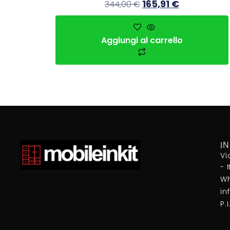
165,91
€
344,00
€
Aggiungi al carrello
I
Vi
- 
Wh
in
P.