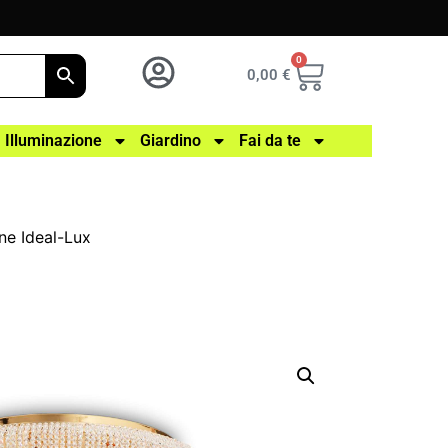
0
0,00
€
Illuminazione
Giardino
Fai da te
ne Ideal-Lux