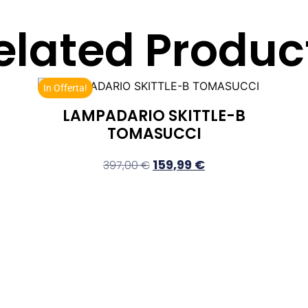
elated Produc
In Offerta!
LAMPADARIO SKITTLE-B
TOMASUCCI
159,99
€
397,00
€