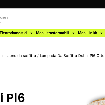
Elettrodomestici
Mobili trasformabili
Mobili in kit
uminazione da soffitto
/ Lampada Da Soffitto Dubai Pl6 Otto
i Pl6