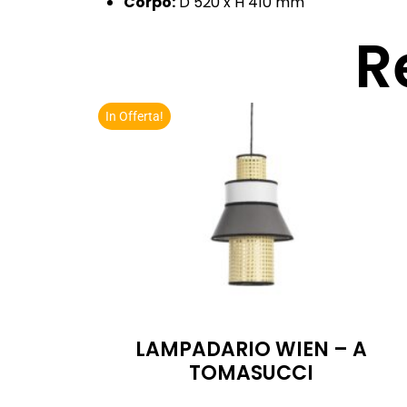
Corpo:
D 520 x H 410 mm
R
In Offerta!
LAMPADARIO WIEN – A
TOMASUCCI