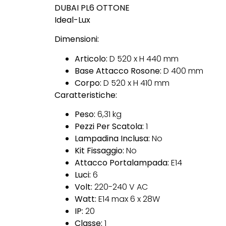
DUBAI PL6 OTTONE
Ideal-Lux
Dimensioni:
Articolo:
D 520 x H 440 mm
Base Attacco Rosone:
D 400 mm
Corpo:
D 520 x H 410 mm
Caratteristiche:
Peso:
6,31 kg
Pezzi Per Scatola:
1
Lampadina Inclusa:
No
Kit Fissaggio:
No
Attacco Portalampada:
E14
Luci:
6
Volt:
220-240 V AC
Watt:
E14 max 6 x 28W
IP:
20
Classe:
1