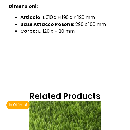
Dimensioni:
Articolo:
L 310 x H 190 x P 120 mm
Base Attacco Rosone:
290 x 100 mm
Corpo:
D 120 x H 20 mm
Related Products
In Offerta!