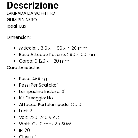
Descrizione
LAMPADA DA SOFFITTO
GLIM PL2 NERO
Ideal-Lux
Dimensioni:
Articolo:
L 310 x H 190 x P 120 mm
Base Attacco Rosone:
290 x 100 mm
Corpo:
D 120 x H 20 mm
Caratteristiche:
Peso:
0,89 kg
Pezzi Per Scatola:
1
Lampadina Inclusa:
Sì
Kit Fissaggio:
No
Attacco Portalampada:
GU10
Luci:
2
Volt:
220-240 V AC
Watt:
GU10 max 2 x 50W
IP:
20
Classe:
1