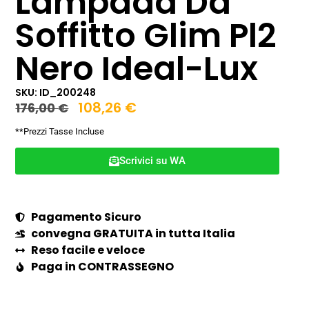
Lampada Da
Soffitto Glim Pl2
Nero Ideal-Lux
SKU: ID_200248
108,26
€
176,00
€
**Prezzi Tasse Incluse
Scrivici su WA
Pagamento Sicuro
convegna GRATUITA in tutta Italia
Reso facile e veloce
Paga in CONTRASSEGNO