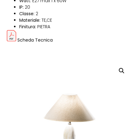
Watt:
E27 max 1 x 60W
IP:
20
Classe:
2
Materiale:
TE,CE
Finitura:
PIETRA
Scheda Tecnica