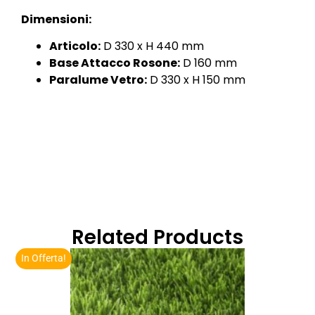
Dimensioni:
Articolo:
D 330 x H 440 mm
Base Attacco Rosone:
D 160 mm
Paralume Vetro:
D 330 x H 150 mm
Related Products
In Offerta!