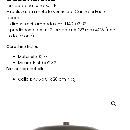
lampada da terra BULLET
– realizzata in metallo verniciato Canna di Fucile
opaco
– dimensioni lampada cm H.140 x Ø.32
– predisposto per nr.2 lampadine E27 max 40W (non
in dotazione)
Caratteristiche:
Materiale:
STEEL
Misure
: H.140 x Ø.32
Dimensioni Imballo
Collo 1: 47,5 x 51 x 26 cm 7 kg