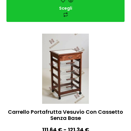
Scegli
Carrello Portafrutta Vesuvio Con Cassetto
Senza Base
111,64
€
-
121,34
€