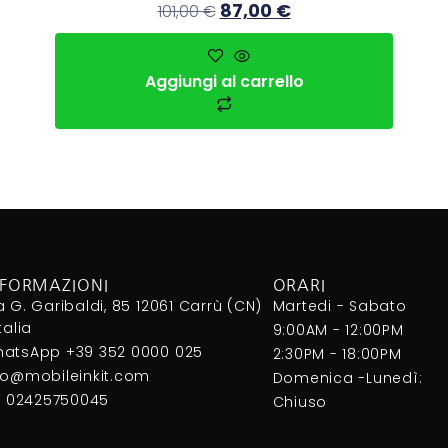
87,00
€
101,00
€
Aggiungi al carrello
NFORMAZIONI
ORARI
a G. Garibaldi, 85 12061 Carrù (CN)
Martedi - Sabato
Italia
9:00AM - 12:00PM
atsApp +39 352 0000 025
2:30PM - 18:00PM
fo@mobileinkit.com
Domenica -Lunedì:
I. 02425750045
Chiuso