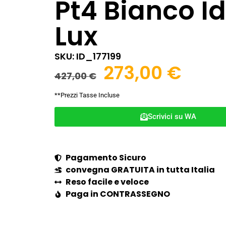
Pt4 Bianco I
Lux
SKU: ID_177199
273,00
€
427,00
€
**Prezzi Tasse Incluse
Scrivici su WA
Pagamento Sicuro
convegna GRATUITA in tutta Italia
Reso facile e veloce
Paga in CONTRASSEGNO