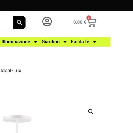
0
0,00
€
Illuminazione
Giardino
Fai da te
Ideal-Lux