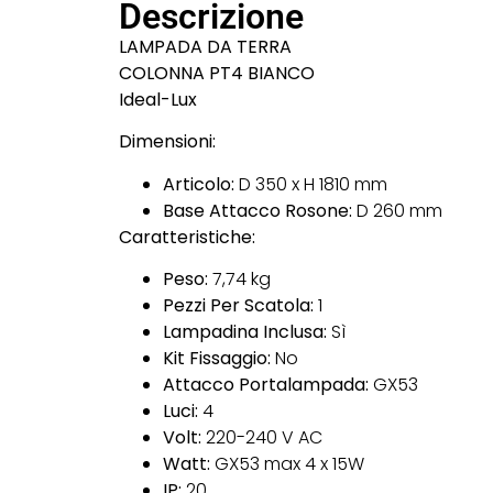
Descrizione
LAMPADA DA TERRA
COLONNA PT4 BIANCO
Ideal-Lux
Dimensioni:
Articolo:
D 350 x H 1810 mm
Base Attacco Rosone:
D 260 mm
Caratteristiche:
Peso:
7,74 kg
Pezzi Per Scatola:
1
Lampadina Inclusa:
Sì
Kit Fissaggio:
No
Attacco Portalampada:
GX53
Luci:
4
Volt:
220-240 V AC
Watt:
GX53 max 4 x 15W
IP:
20