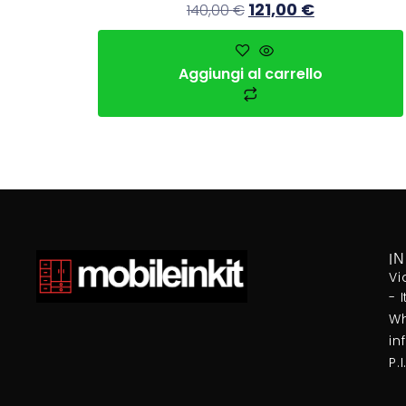
121,00
€
140,00
€
Aggiungi al carrello
I
Vi
- 
Wh
in
P.