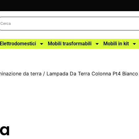
Elettrodomestici
Mobili trasformabili
Mobili in kit
uminazione da terra
/ Lampada Da Terra Colonna Pt4 Bianco 
na