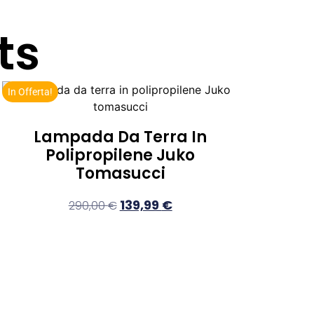
ts
In Offerta!
Lampada Da Terra In
Polipropilene Juko
Tomasucci
139,99
€
290,00
€