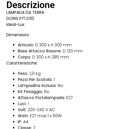
Descrizione
LAMPADA DA TERRA
DORIS PT1 D30
Ideal-Lux
Dimensioni:
Articolo:
D 300 x H 300 mm
Base Attacco Rosone:
D 120 mm
Corpo:
D 300 x H 285 mm
Caratteristiche:
Peso:
1,21 kg
Pezzi Per Scatola:
1
Lampadina Inclusa:
No
Kit Fissaggio:
No
Attacco Portalampada:
E27
Luci:
1
Volt:
220-240 V AC
Watt:
E27 max 1 x 60W
IP:
44
Classe:
2