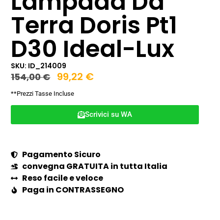
Lampada Da
Terra Doris Pt1
D30 Ideal-Lux
SKU: ID_214009
99,22
€
154,00
€
**Prezzi Tasse Incluse
Scrivici su WA
Pagamento Sicuro
convegna GRATUITA in tutta Italia
Reso facile e veloce
Paga in CONTRASSEGNO