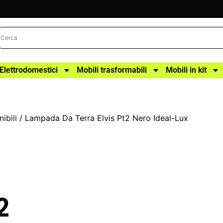
Elettrodomestici
Mobili trasformabili
Mobili in kit
ibili
/ Lampada Da Terra Elvis Pt2 Nero Ideal-Lux
2