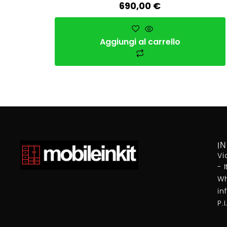
690,00
€
Aggiungi al carrello
I
Vi
- 
Wh
in
P.