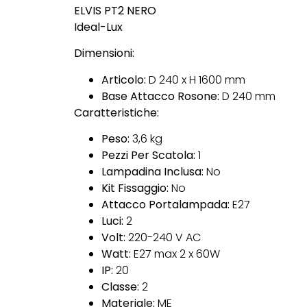
ELVIS PT2 NERO
Ideal-Lux
Dimensioni:
Articolo:
D 240 x H 1600 mm
Base Attacco Rosone:
D 240 mm
Caratteristiche:
Peso:
3,6 kg
Pezzi Per Scatola:
1
Lampadina Inclusa:
No
Kit Fissaggio:
No
Attacco Portalampada:
E27
Luci:
2
Volt:
220-240 V AC
Watt:
E27 max 2 x 60W
IP:
20
Classe:
2
Materiale:
ME