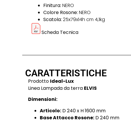
Finitura:
NERO
Colore Rosone:
NERO
Scatola:
25x79x14h cm 4,1kg
Scheda Tecnica
CARATTERISTICHE
Prodotto
Ideal-Lux
Linea Lampada da terra
ELVIS
Dimensioni:
Articolo:
D 240 x H 1600 mm
Base Attacco Rosone:
D 240 mm