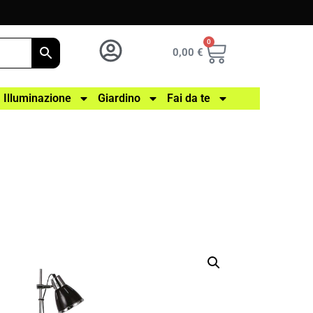
0
0,00
€
Illuminazione
Giardino
Fai da te