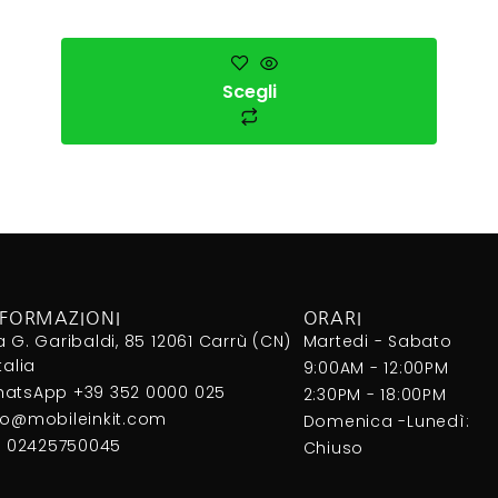
Scegli
NFORMAZIONI
ORARI
a G. Garibaldi, 85 12061 Carrù (CN)
Martedi - Sabato
Italia
9:00AM - 12:00PM
atsApp +39 352 0000 025
2:30PM - 18:00PM
fo@mobileinkit.com
Domenica -Lunedì:
I. 02425750045
Chiuso