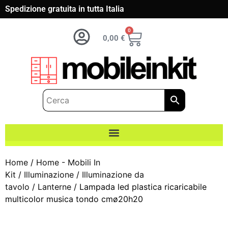
Spedizione gratuita in tutta Italia
0
0,00
€
Home
/
Home - Mobili In
Kit
/
Illuminazione
/
Illuminazione da
tavolo
/
Lanterne
/ Lampada led plastica ricaricabile
multicolor musica tondo cmø20h20