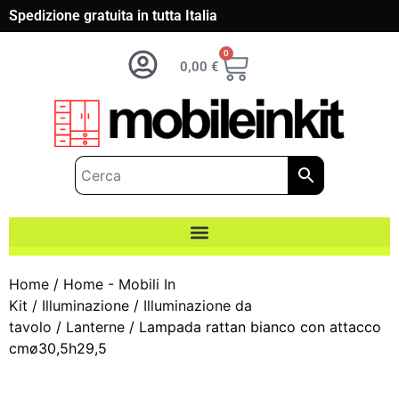
Spedizione gratuita in tutta Italia
0
0,00
€
Home
/
Home - Mobili In
Kit
/
Illuminazione
/
Illuminazione da
tavolo
/
Lanterne
/ Lampada rattan bianco con attacco
cmø30,5h29,5