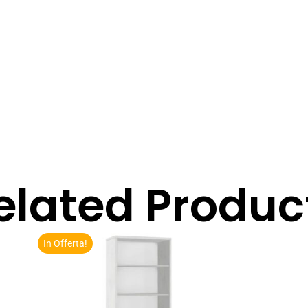
elated Produc
In Offerta!