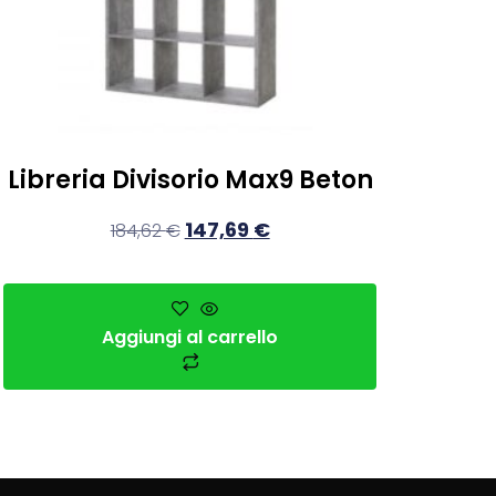
Libreria Divisorio Max9 Beton
147,69
€
184,62
€
Aggiungi al carrello