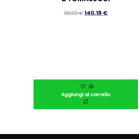
140,18
€
361,00
€
Aggiungi al carrello