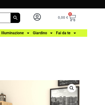
0
0,00
€
Illuminazione
Giardino
Fai da te