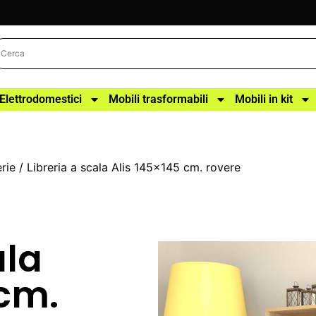
Elettrodomestici
Mobili trasformabili
Mobili in kit
erie
/ Libreria a scala Alis 145×145 cm. rovere
ala
 cm.