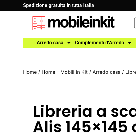
Spedizione gratuita in tutta Italia
Arredo casa
Complementi d’Arredo
Home
/
Home - Mobili In Kit
/
Arredo casa
/
Libr
Libreria a sc
Alis 145×145