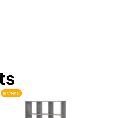
ts
In Offerta!