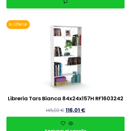
In Offerta!
Libreria Tars Bianca 84x24x157H RF1603242
116,01
€
145,02
€