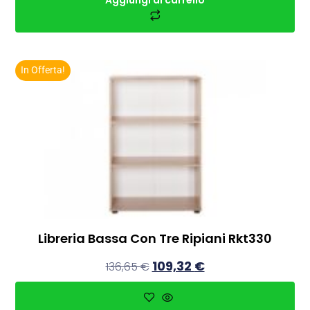
Aggiungi al carrello
In Offerta!
Libreria Bassa Con Tre Ripiani Rkt330
109,32
€
136,65
€