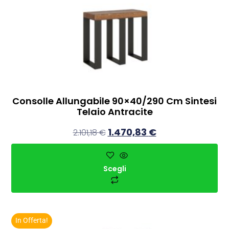
Consolle Allungabile 90×40/290 Cm Sintesi
Telaio Antracite
1.470,83
€
2.101,18
€
Scegli
In Offerta!