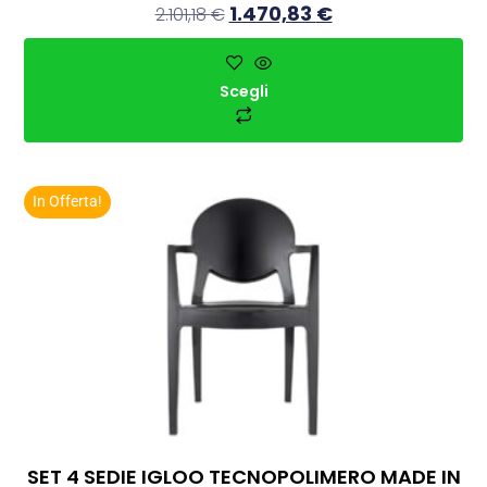
1.470,83
€
2.101,18
€
Scegli
In Offerta!
SET 4 SEDIE IGLOO TECNOPOLIMERO MADE IN