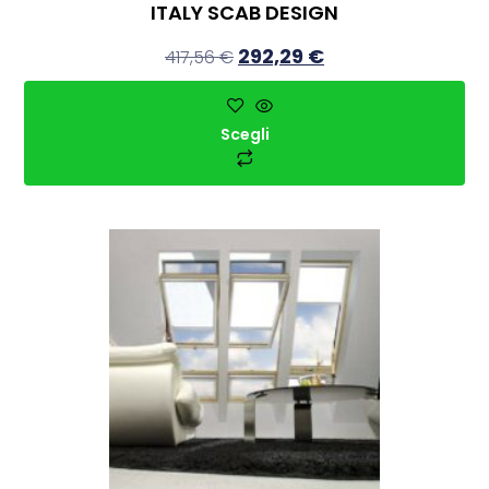
ITALY SCAB DESIGN
292,29
€
417,56
€
Scegli