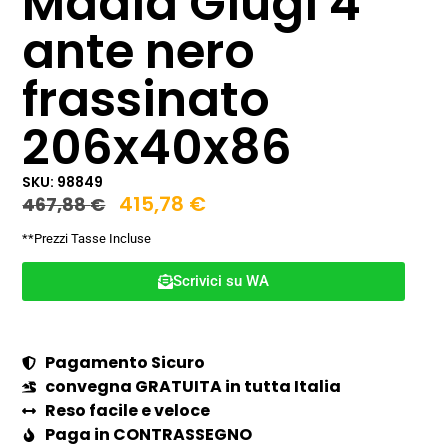
Madia Giugi 4
ante nero
frassinato
206x40x86
SKU: 98849
415,78
€
467,88
€
**Prezzi Tasse Incluse
Scrivici su WA
Pagamento Sicuro
convegna GRATUITA in tutta Italia
Reso facile e veloce
Paga in CONTRASSEGNO