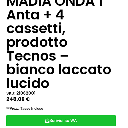
MADIA ONDA 1
Anta + 4
cassetti,
prodotto
Tecnos –
bianco laccato
lucido
SKU: 21062001
248,06
€
**Prezzi Tasse Incluse
Scrivici su WA