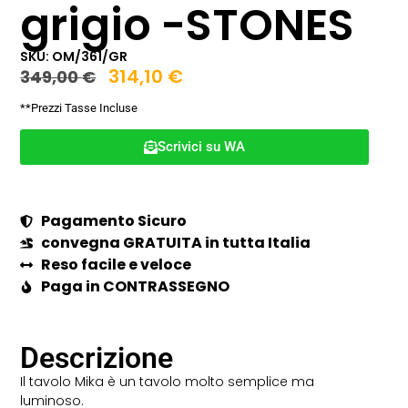
grigio -STONES
SKU: OM/361/GR
314,10
€
349,00
€
**Prezzi Tasse Incluse
Scrivici su WA
Pagamento Sicuro
convegna GRATUITA in tutta Italia
Reso facile e veloce
Paga in CONTRASSEGNO
Descrizione
Il tavolo Mika è un tavolo molto semplice ma
luminoso.