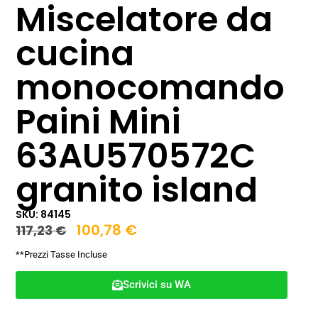
Miscelatore da
cucina
monocomando
Paini Mini
63AU570572C
granito island
SKU: 84145
100,78
€
117,23
€
**Prezzi Tasse Incluse
Scrivici su WA