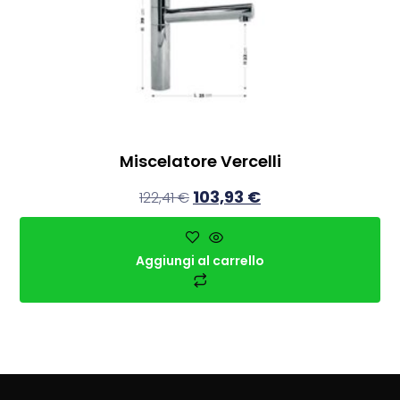
Miscelatore Vercelli
103,93
€
122,41
€
Aggiungi al carrello