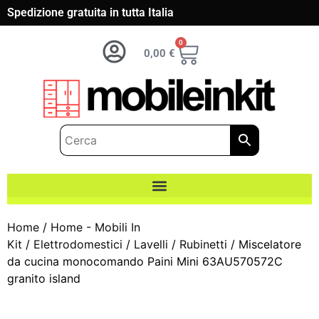
Spedizione gratuita in tutta Italia
0
0,00
€
Home
/
Home - Mobili In
Kit
/
Elettrodomestici
/
Lavelli
/
Rubinetti
/ Miscelatore
da cucina monocomando Paini Mini 63AU570572C
granito island