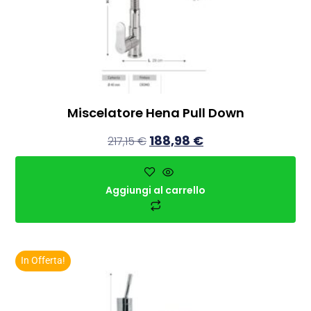
Miscelatore Hena Pull Down
188,98
€
217,15
€
Aggiungi al carrello
In Offerta!