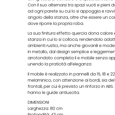
Con il suo alternarsi tra spazi vuoti e pien
ad ogni parete su cui lo si appoggia e ravvi
angolo della stanza, oltre che essere un 
dove riporre la propria roba.
La sua finitura effetto quercia dona calore e
stanza in cui lo si colloca, rendendolo adat
ambienti rustici, ma anche giovanili e moder
in metallo, dal design semplice e leggerme
arrotondato completa il e mobile senza app
unendo la praticità all’eleganza
Il mobile è realizzato in pannelli da 15, 18 e 
melaminico, con attenzione ai bordi, sia del
frontali, per cui è previsto un rinforzo in ABS.
hanno le guide antiuscita.
DIMENSIONI
Larghezza: 80 cm
Profondità: 43 cm