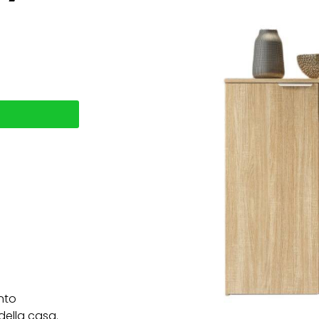
nto
 della casa.