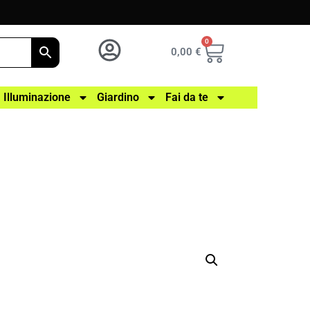
0
0,00
€
Illuminazione
Giardino
Fai da te