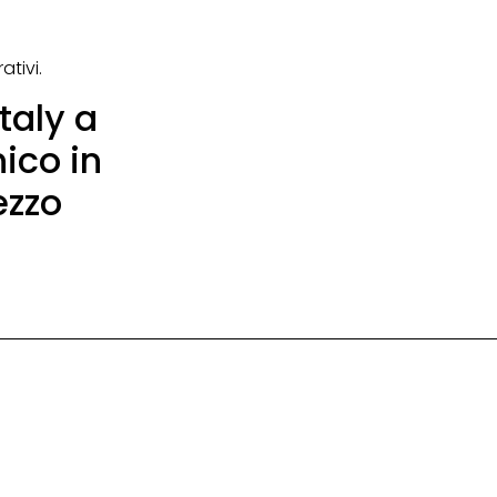
tivi.
taly a
ico in
ezzo