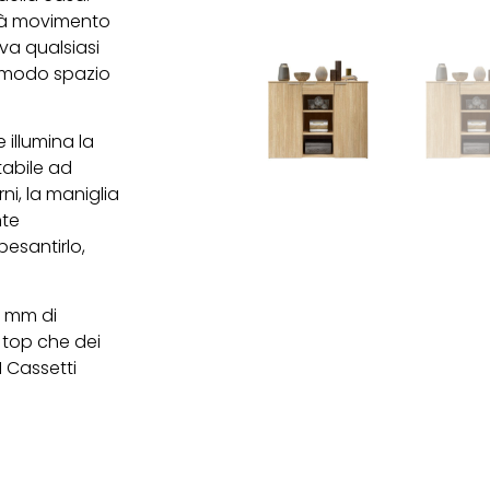
i dà movimento
va qualsiasi
comodo spazio
 illumina la
tabile ad
ni, la maniglia
nte
esantirlo,
22 mm di
 top che dei
 I Cassetti