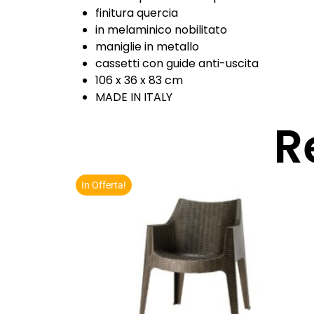
finitura quercia
in melaminico nobilitato
maniglie in metallo
cassetti con guide anti-uscita
106 x 36 x 83 cm
MADE IN ITALY
R
In Offerta!