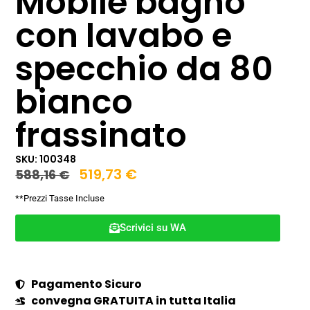
Mobile bagno
con lavabo e
specchio da 80
bianco
frassinato
SKU: 100348
519,73
€
588,16
€
**Prezzi Tasse Incluse
Scrivici su WA
Pagamento Sicuro
convegna GRATUITA in tutta Italia