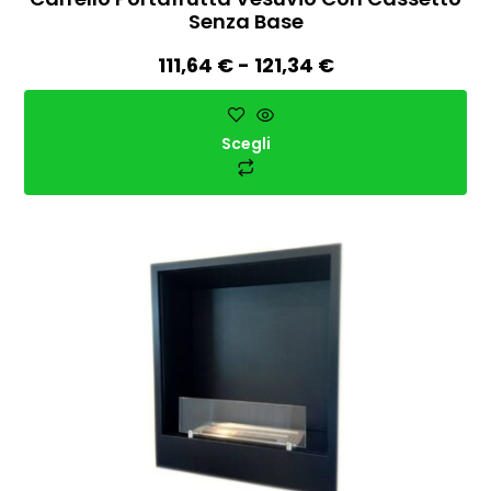
Senza Base
111,64
€
-
121,34
€
Scegli