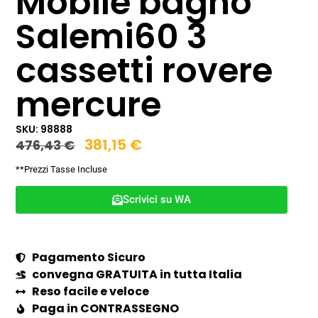
Mobile bagno
Salemi60 3
cassetti rovere
mercure
SKU: 98888
381,15
€
476,43
€
**Prezzi Tasse Incluse
Scrivici su WA
Pagamento Sicuro
convegna GRATUITA in tutta Italia
Reso facile e veloce
Paga in CONTRASSEGNO