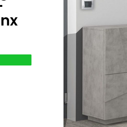
–
onx