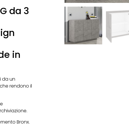
NG da 3
sign
de in
i da un
 che rendono il
he
rchiviazione.
Cemento Bronx.