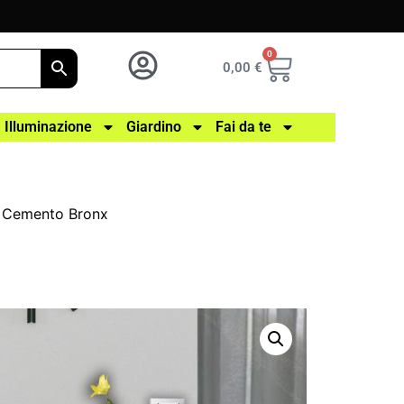
0
0,00
€
Illuminazione
Giardino
Fai da te
– Cemento Bronx