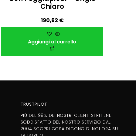
Chiaro
190,62
€
Aggiungi al carrello
TRUSTPILOT
PIÙ DEL 98% DEI NOSTRI CLIENTI SI RITIENE
SODDISFATTO DEL NOSTRO SERVIZIO DAL
2004 SCOPRI COSA DICONO DI NOI ORA SU
TRUSTPILOT