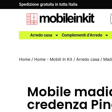
Spedizione gratuita in tutta Italia
Arredo casa
Complementi d’Arredo
Home
/
Home - Mobili In Kit
/
Arredo casa
/
Madi
Mobile madi
credenza Pi