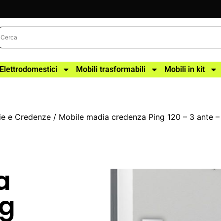
Elettrodomestici
Mobili trasformabili
Mobili in kit
e e Credenze
/ Mobile madia credenza Ping 120 – 3 ante 
a
ng