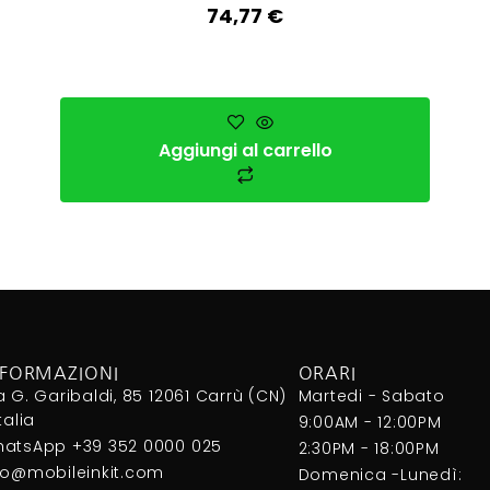
74,77
€
Aggiungi al carrello
NFORMAZIONI
ORARI
a G. Garibaldi, 85 12061 Carrù (CN)
Martedi - Sabato
Italia
9:00AM - 12:00PM
atsApp +39 352 0000 025
2:30PM - 18:00PM
fo@mobileinkit.com
Domenica -Lunedì: