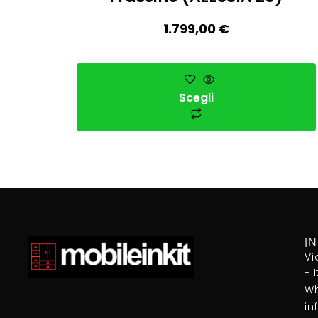
1.799,00
€
Scegli
I
Vi
- 
Wh
in