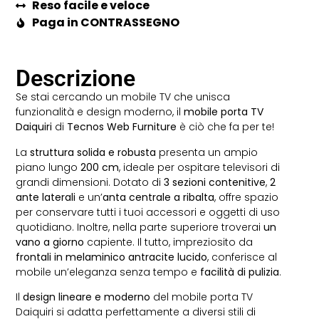
Reso facile e veloce
Paga in CONTRASSEGNO
Descrizione
Se stai cercando un mobile TV che unisca
funzionalità e design moderno, il
mobile porta TV
Daiquiri
di
Tecnos Web Furniture
è ciò che fa per te!
La
struttura solida e robusta
presenta un ampio
piano lungo
200 cm
, ideale per ospitare televisori di
grandi dimensioni. Dotato di
3 sezioni contenitive
,
2
ante laterali
e un’
anta centrale a ribalta
, offre spazio
per conservare tutti i tuoi accessori e oggetti di uso
quotidiano. Inoltre, nella parte superiore troverai
un
vano a giorno
capiente. Il tutto, impreziosito da
frontali in melaminico antracite lucido
, conferisce al
mobile un’eleganza senza tempo e
facilità di pulizia
.
Il
design lineare e moderno
del mobile porta TV
Daiquiri si adatta perfettamente a diversi stili di