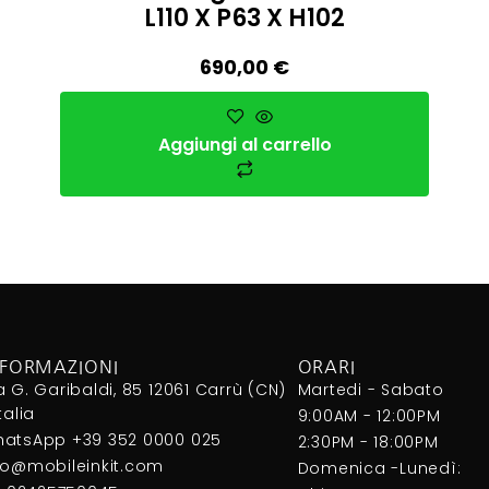
L110 X P63 X H102
690,00
€
Aggiungi al carrello
NFORMAZIONI
ORARI
a G. Garibaldi, 85 12061 Carrù (CN)
Martedi - Sabato
Italia
9:00AM - 12:00PM
atsApp +39 352 0000 025
2:30PM - 18:00PM
fo@mobileinkit.com
Domenica -Lunedì: