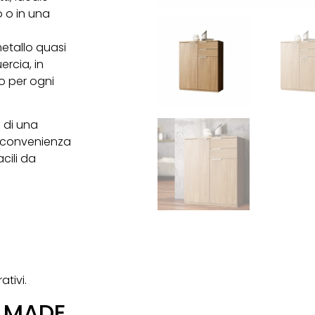
o o in una
metallo quasi
ercia, in
o per ogni
à di una
a convenienza
cili da
tivi.
i MADE