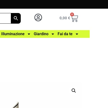
0
0,00
€
Illuminazione
Giardino
Fai da te