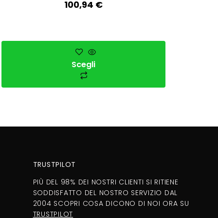
100,94
€
Scegli
TRUSTPILOT
PIÙ DEL 98% DEI NOSTRI CLIENTI SI RITIENE
SODDISFATTO DEL NOSTRO SERVIZIO DAL
2004 SCOPRI COSA DICONO DI NOI ORA SU
TRUSTPILOT