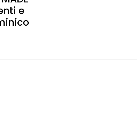
enti e
minico