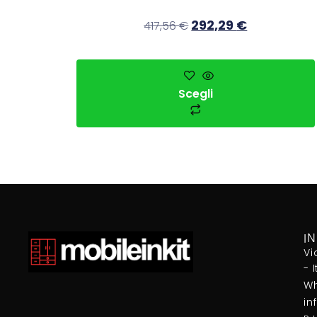
292,29
€
417,56
€
Scegli
I
Vi
- 
Wh
in