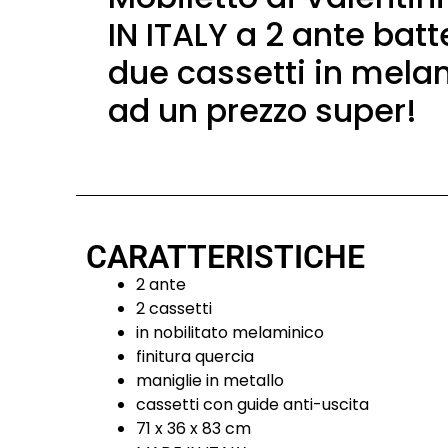
IN ITALY a 2 ante batt
due cassetti in mela
ad un prezzo super!
CARATTERISTICHE
2 ante
2 cassetti
in nobilitato melaminico
finitura quercia
maniglie in metallo
cassetti con guide anti-uscita
71 x 36 x 83 cm